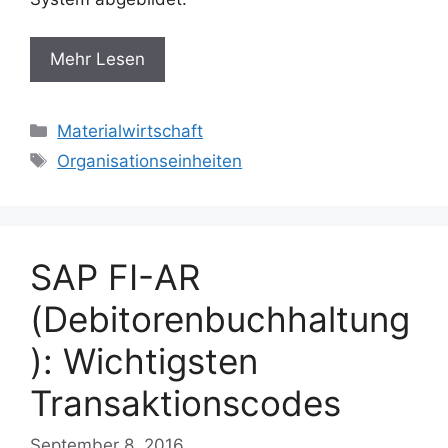
Mehr Lesen
Categories
Materialwirtschaft
Tags
Organisationseinheiten
SAP FI-AR
(Debitorenbuchhaltung
): Wichtigsten
Transaktionscodes
September 8, 2016