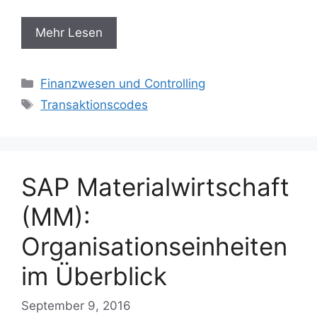
Mehr Lesen
Categories
Finanzwesen und Controlling
Tags
Transaktionscodes
SAP Materialwirtschaft
(MM):
Organisationseinheiten
im Überblick
September 9, 2016