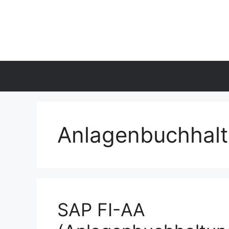
Skip
to
content
Anlagenbuchhal
SAP FI-AA