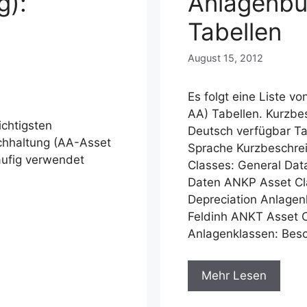
g):
Anlagenbu
Tabellen
August 15, 2012
Es folgt eine Liste v
AA) Tabellen. Kurzbe
ichtigsten
Deutsch verfügbar Ta
chhaltung (AA-Asset
Sprache Kurzbeschre
äufig verwendet
Classes: General 
Daten ANKP Asset Cla
Depreciation Anlage
Feldinh ANKT Asse
Anlagenklassen: Bes
Mehr Lesen