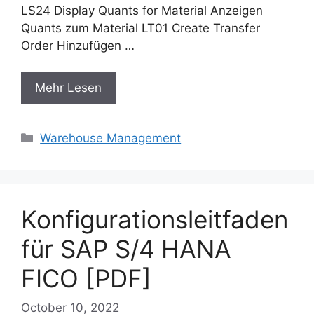
LS24 Display Quants for Material Anzeigen
Quants zum Material LT01 Create Transfer
Order Hinzufügen …
Mehr Lesen
Categories
Warehouse Management
Konfigurationsleitfaden
für SAP S/4 HANA
FICO [PDF]
October 10, 2022