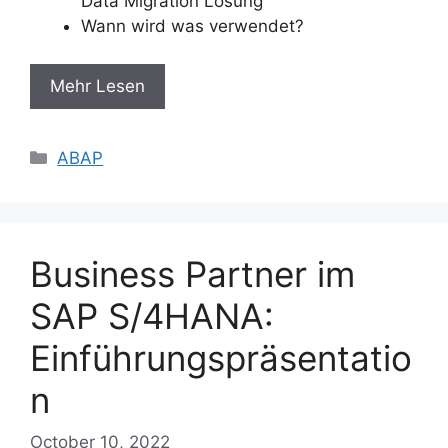
Data Migration Lösung
Wann wird was verwendet?
Mehr Lesen
Categories
ABAP
Business Partner im
SAP S/4HANA:
Einführungspräsentatio
n
October 10, 2022