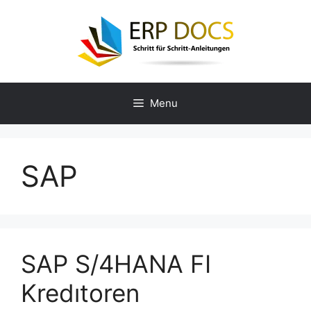
Skip
to
content
Menu
SAP
SAP S/4HANA FI
Kredıtoren