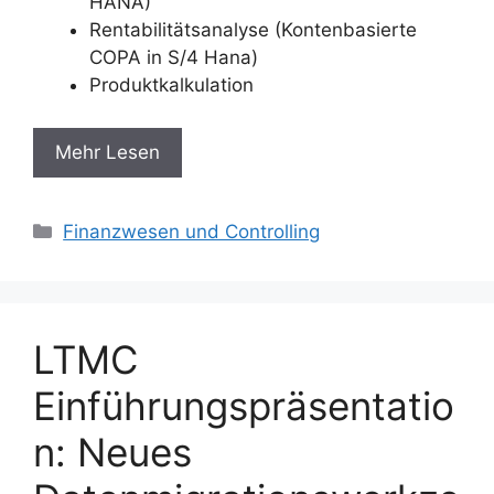
HANA)
Rentabilitätsanalyse (Kontenbasierte
COPA in S/4 Hana)
Produktkalkulation
Mehr Lesen
Categories
Finanzwesen und Controlling
LTMC
Einführungspräsentatio
n: Neues