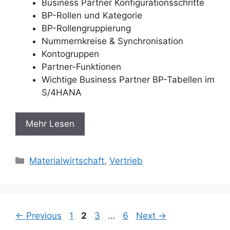
Business Partner Konfigurationsschritte
BP-Rollen und Kategorie
BP-Rollengruppierung
Nummernkreise & Synchronisation
Kontogruppen
Partner-Funktionen
Wichtige Business Partner BP-Tabellen im
S/4HANA
Mehr Lesen
Categories
Materialwirtschaft
,
Vertrieb
Page
Page
Page
Page
←
Previous
1
2
3
…
6
Next
→