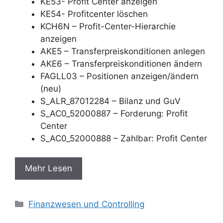
KE53- Profit Center anzeigen
KE54- Profitcenter löschen
KCH6N – Profit-Center-Hierarchie
anzeigen
AKE5 – Transferpreiskonditionen anlegen
AKE6 – Transferpreiskonditionen ändern
FAGLL03 – Positionen anzeigen/ändern
(neu)
S_ALR_87012284 – Bilanz und GuV
S_AC0_52000887 – Forderung: Profit
Center
S_AC0_52000888 – Zahlbar: Profit Center
Mehr Lesen
Categories
Finanzwesen und Controlling