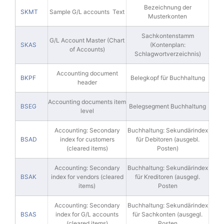
Bezeichnung der
SKMT
Sample G/L accounts Text
Musterkonten
Sachkontenstamm
G/L Account Master (Chart
SKAS
(Kontenplan:
of Accounts)
Schlagwortverzeichnis)
Accounting document
BKPF
Belegkopf für Buchhaltung
header
Accounting documents item
BSEG
Belegsegment Buchhaltung
level
Accounting: Secondary
Buchhaltung: Sekundärindex
BSAD
index for customers
für Debitoren (ausgebl.
(cleared items)
Posten)
Accounting: Secondary
Buchhaltung: Sekundärindex
BSAK
index for vendors (cleared
für Kreditoren (ausgegl.
items)
Posten
Accounting: Secondary
Buchhaltung: Sekundärindex
BSAS
index for G/L accounts
für Sachkonten (ausgegl.
(cleared items)
Posten