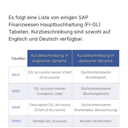
Es folgt eine Liste von einigen SAP
Finanzwesen Hauptbuchhaltung (FI-GL)
Tabellen. Kurzbeschreibung sind sowohl auf
Englisch und Deutsch verfügbar.
Kurzbeschreibung in
Kurzbeschreibung in
Tabellen
englischer Sprache
deutscher Sprache
G/L accounts master (chart
Sachkontenstamm
SKA1
of accounts)
(Kontenplan)
G/L account master
Sachkontenstamm
SKB1
(company code)
(Buchungskreis)
Description G/L Accounts
Sachkontenstamm
SKAT
(Chart of Accounts)
(Kontenplan: Bezeichnung)
SKM1
Sample G/L accounts
Muster Sachkonten