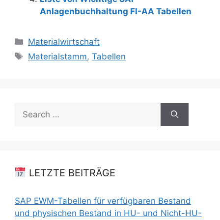
Anlagenbuchhaltung FI-AA Tabellen
Categories
Materialwirtschaft
Tags
Materialstamm
,
Tabellen
Search
for:
LETZTE BEITRÄGE
SAP EWM-Tabellen für verfügbaren Bestand
und physischen Bestand in HU- und Nicht-HU-