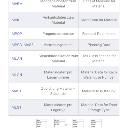
Mengeneinheiten zum
Units of Measure for
MARM
Material
Material
Verkaufsdaten zum
MVKE
Sales Data for Material
Material
MPOP
Prognoseparameter
Forecast Parameters
MPGD_MASS
Vorplanungsdaten
Planning Data
Steuerklassifikation zum
Tax Classification for
MLAN
Material
Material
Materialdaten pro
Material Data for Each
MLGN
Lagernummer
Warehouse Number
Zuordnung Material –
MAST
Material to BOM Link
Stückliste
Materialdaten pro
Material Data for Each
MLGT
Lagertyp
Storage Type